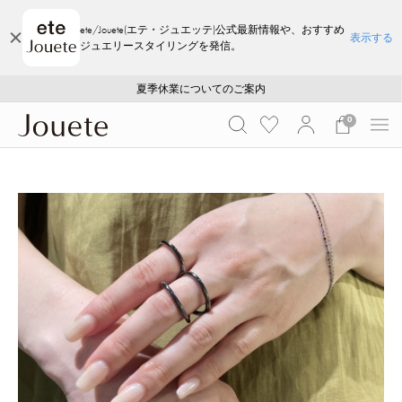
ete/Jouete(エテ・ジュエッテ)公式最新情報や、おすすめ
表示する
ジュエリースタイリングを発信。
ご注文いただいたお品物のお届け状況について
ご注文いただいたお品物のお届け状況について
夏季休業についてのご案内
WEB LIMITED ITEMS >>
採用のご案内
採用のご案内
0