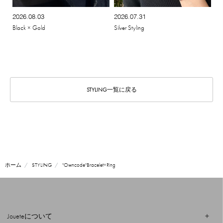
2026.08.03
2026.07.31
Black × Gold
Silver Styling
STYLING一覧に戻る
ホーム
STYLING
"Owncode"Bracelet×Ring
Joueteについて