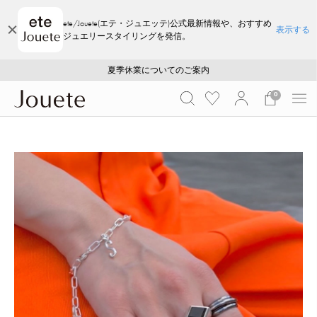
ete/Jouete(エテ・ジュエッテ)公式最新情報や、おすすめ
表示する
ジュエリースタイリングを発信。
ご注文いただいたお品物のお届け状況について
ご注文いただいたお品物のお届け状況について
夏季休業についてのご案内
WEB LIMITED ITEMS >>
採用のご案内
採用のご案内
0