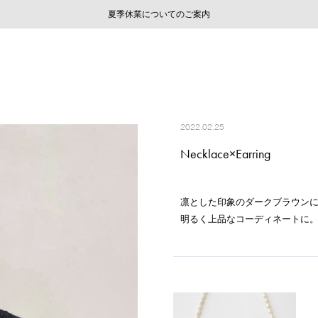
ご注文いただいたお品物のお届け状況について
ご注文いただいたお品物のお届け状況について
夏季休業についてのご案内
WEB LIMITED ITEMS >>
採用のご案内
採用のご案内
2022.02.25
Necklace×Earring
凛とした印象のダークブラウン
明るく上品なコーディネートに