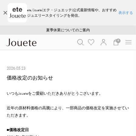
ete/Jouete(エテ・ジュエッテ)公式最新情報や、おすすめ
表示する
ジュエリースタイリングを発信。
ご注文いただいたお品物のお届け状況について
ご注文いただいたお品物のお届け状況について
夏季休業についてのご案内
WEB LIMITED ITEMS >>
採用のご案内
採用のご案内
0
2026.05.23
価格改定のお知らせ
いつもJoueteをご愛顧いただきありがとうございます。
近年の原材料価格の高騰により、一部商品の価格改定を実施させてい
ただきます。
■価格改定日