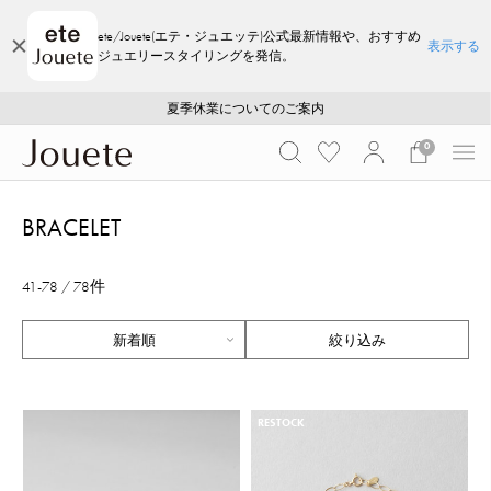
ete/Jouete(エテ・ジュエッテ)公式最新情報や、おすすめ
表示する
ジュエリースタイリングを発信。
ご注文いただいたお品物のお届け状況について
ご注文いただいたお品物のお届け状況について
夏季休業についてのご案内
WEB LIMITED ITEMS >>
採用のご案内
採用のご案内
0
BRACELET
41-78 / 78件
絞り込み
RESTOCK