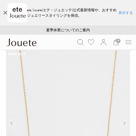
ete/Jouete(エテ・ジュエッテ)公式最新情報や、おすすめ
表示する
ジュエリースタイリングを発信。
ご注文いただいたお品物のお届け状況について
ご注文いただいたお品物のお届け状況について
夏季休業についてのご案内
WEB LIMITED ITEMS >>
採用のご案内
採用のご案内
0
SOLD OUT
前の画像
次の画