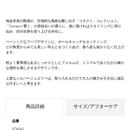
地金本来の艶感が、圧倒的な風格を醸し出す「コネクト」コレクション。
「Connect＝繋ぐ」の意味合いの通りに、身に着ければスタイリングに溶け
込み、自分自身を造り上げる存在に。
ベーシックなフープデザインに、ボールキャッチをセッティング。
どの角度からみても美しい耳もとをつくりあげ、後ろ姿も抜かりなく仕上げ
ます。
程よく重厚感もあるしっかりとしたフォルムが、ミニマルでありながら確か
な個性を感じさせるデザインです。
上質なシルバージュエリーは、取り入れるだけで大人の魅力を引き出し端正
な佇まいへと導きます。
商品詳細
サイズ/アフターケア
品番
076042