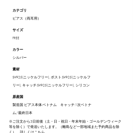
カテゴリ
ピアス（両耳用）
サイズ
FREE
カラー
シルバー
素材
SV925(ニッケルフリー), ポスト:SV925(ニッケルフ
リー), キャッチ:SV925(ニッケルフリー), シリコン
原産国
製造国 ピアス本体:ベトナム キャッチ:1次ベトナ
ム/最終日本
※ご注文から3日前後（土・日・祝日・年末年始・ゴールデンウィーク
等を除く）で発送いたします。（離島など一部地域また予約商品を除
く）
詳しくはこちら