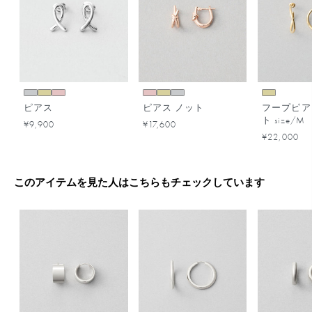
ピアス
ピアス ノット
フープピア
ト size/M
¥9,900
¥17,600
¥22,000
このアイテムを見た人はこちらもチェックしています