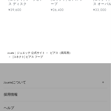
ス ディスク
ープ
ス オーバ
¥39,600
¥26,400
¥33,000
Jouete | ジュエッテ 公式サイト
ピアス（両耳用）
[コネクト] ピアス フープ
Joueteについて
採用情報
ヘルプ