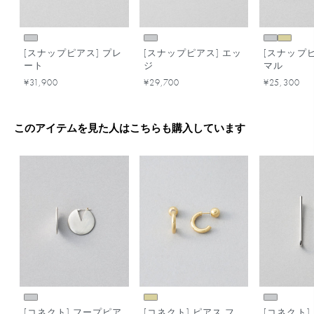
[スナップピアス] プレ
[スナップピアス] エッ
[スナップピ
ート
ジ
マル
¥31,900
¥29,700
¥25,300
このアイテムを見た人はこちらも購入しています
[コネクト] フープピア
[コネクト] ピアス フ
[コネクト]