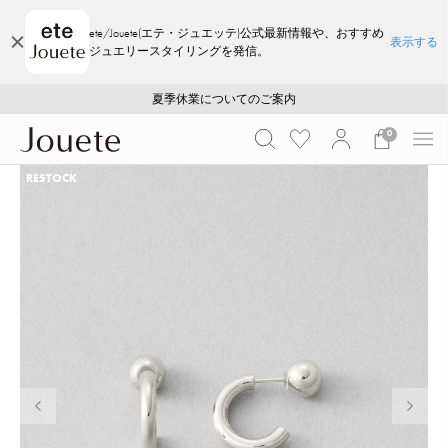
ete/Jouete(エテ・ジュエッテ)公式最新情報や、おすすめ
表示する
ジュエリースタイリングを発信。
ご注文いただいたお品物のお届け状況について
ご注文いただいたお品物のお届け状況について
夏季休業についてのご案内
WEB LIMITED ITEMS >>
採用のご案内
採用のご案内
0
RESTOCK
前の画像
次の画