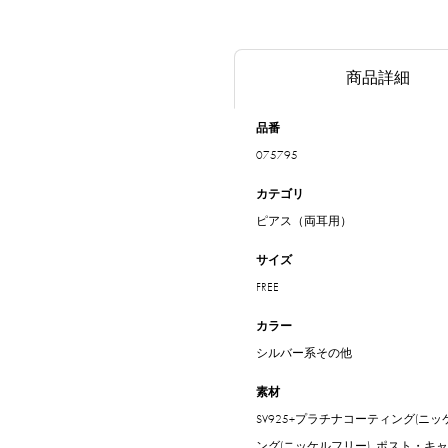
商品詳細
品番
075795
カテゴリ
ピアス（両耳用）
サイズ
FREE
カラー
シルバー系その他
素材
SV925+プラチナコーティング(ニッ
ング(ニッケルフリー), ポスト・キャ