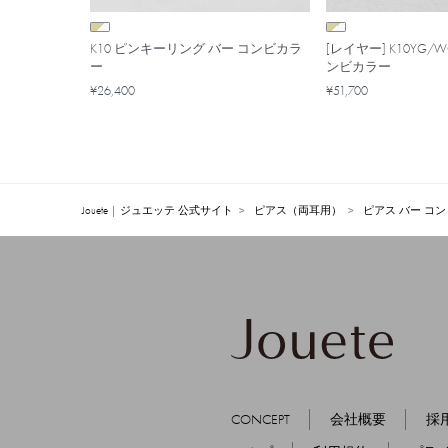
K10 ピンキーリング バー コンビカラ
[レイヤー] K10YG/
ー
ンビカラー
¥26,400
¥51,700
Jouete | ジュエッテ 公式サイト
ピアス（両耳用）
ピアス バー コ
CONCEPT
会社概要
採