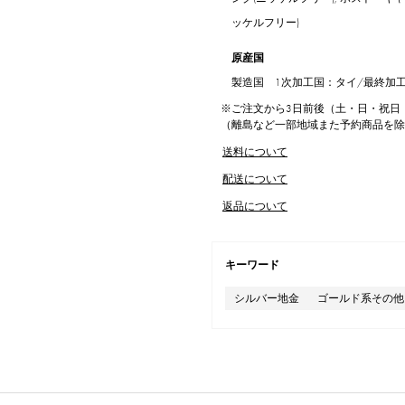
ッケルフリー)
原産国
製造国 1次加工国：タイ/最終加
※ご注文から3日前後（土・日・祝日
（離島など一部地域また予約商品を
送料について
配送について
返品について
キーワード
シルバー地金
ゴールド系その他