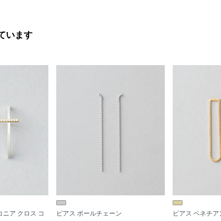
ています
コニア クロス コ
ピアス ボールチェーン
ピアス ベネチア