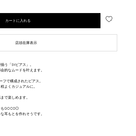
カートに入れる
店頭在庫表示
揃う「SVピアス」。
都会的なムードを叶えます。
ーフで構成されたピアス。
も程よくカジュアルに。
感まで楽しめます。
もGOOD◎
ンな耳もとを作れそうです。