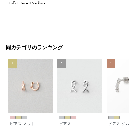
Cuffs × Pierce × Necklace
同カテゴリのランキング
1
2
3
ピアス ノット
ピアス
ピアス ジ