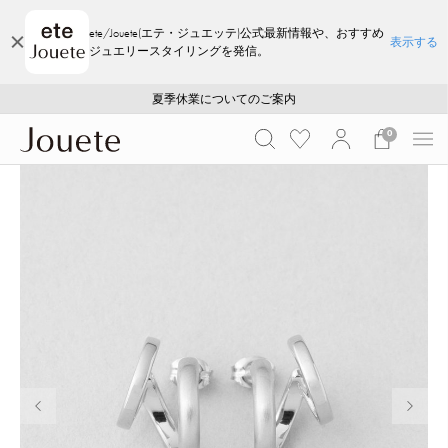
ete/Jouete(エテ・ジュエッテ)公式最新情報や、おすすめ
表示する
ジュエリースタイリングを発信。
ご注文いただいたお品物のお届け状況について
ご注文いただいたお品物のお届け状況について
夏季休業についてのご案内
WEB LIMITED ITEMS >>
採用のご案内
採用のご案内
0
前の画像
次の画