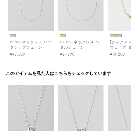
PT900 ネックレス バー
K10YG ネックレス ペ
[ディアマ
クチップチェーン
タルチェーン
ウェーブ 
ド ネック
¥93,500
¥27,500
¥13,200
このアイテムを見た人はこちらもチェックしています