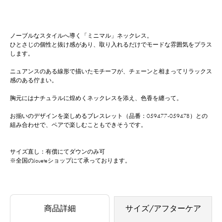
ノーブルなスタイルへ導く「ミニマル」ネックレス。
ひとさじの個性と抜け感があり、取り入れるだけでモードな雰囲気をプラス
します。
ニュアンスのある線形で描いたモチーフが、チェーンと相まってリラックス
感のある佇まい。
胸元にはナチュラルに煌めくネックレスを添え、色香を纏って。
お揃いのデザインを楽しめるブレスレット（品番：059477-059478）との
組み合わせで、ペアで楽しむこともできそうです。
サイズ直し：有償にてダウンのみ可
※全国のJoueteショップにて承っております。
商品詳細
サイズ/アフターケア