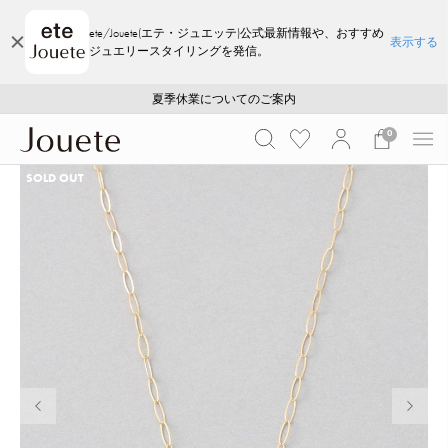
ete/Jouete(エテ・ジュエッテ)公式最新情報や、おすすめ
表示する
ジュエリースタイリングを発信。
ご注文いただいたお品物のお届け状況について
ご注文いただいたお品物のお届け状況について
夏季休業についてのご案内
WEB LIMITED ITEMS >>
採用のご案内
採用のご案内
0
SOLD OUT
前の画像
次の画