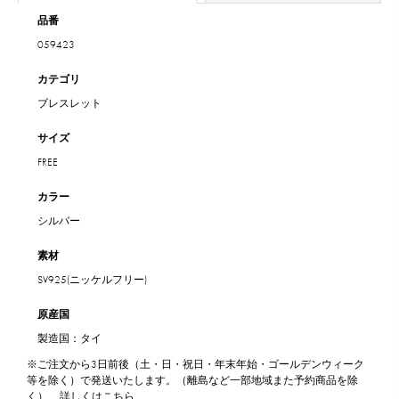
品番
059423
カテゴリ
ブレスレット
サイズ
FREE
カラー
シルバー
素材
SV925(ニッケルフリー)
原産国
製造国：タイ
※ご注文から3日前後（土・日・祝日・年末年始・ゴールデンウィーク
等を除く）で発送いたします。（離島など一部地域また予約商品を除
く）
詳しくはこちら