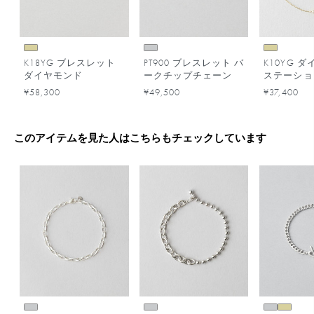
K18YG ブレスレット
PT900 ブレスレット バ
K10YG 
ダイヤモンド
ークチップチェーン
ステーショ
レット
¥58,300
¥49,500
¥37,400
このアイテムを見た人はこちらもチェックしています