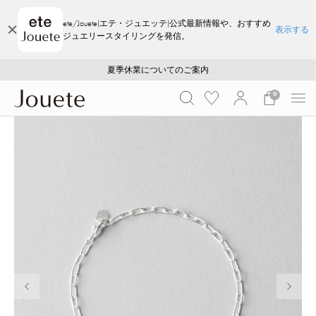
ete/Jouete(エテ・ジュエッテ)公式最新情報や、おすすめ
表示する
ジュエリースタイリングを発信。
ご注文いただいたお品物のお届け状況について
ご注文いただいたお品物のお届け状況について
夏季休業についてのご案内
WEB LIMITED ITEMS >>
採用のご案内
採用のご案内
0
前の画像
次の画