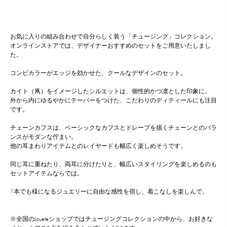
お気に入りの組み合わせで自分らしく装う「チュージング」コレクション。
オンラインストアでは、デザイナーおすすめのセットをご用意いたしまし
た。
コンビカラーがエッジを効かせた、クールなデザインのセット。
カイト（凧）をイメージしたシルエットは、個性的かつ凛とした印象に。
外から内にゆるやかにテーパーをつけた、こだわりのディティールにも注目
です。
チェーンカフスは、ベーシックなカフスとドレープを描くチェーンとのバラ
ンスがモダンな佇まい。
他の耳まわりアイテムとのレイヤードも幅広く楽しめそうです。
同じ耳に重ねたり、両耳に分けたりと、幅広いスタイリングを楽しめるのも
セットアイテムならでは。
1本でも様になるジュエリーに自由な感性を宿し、着こなしを楽しんで。
※全国のJoueteショップではチュージングコレクションの中から、お好きな