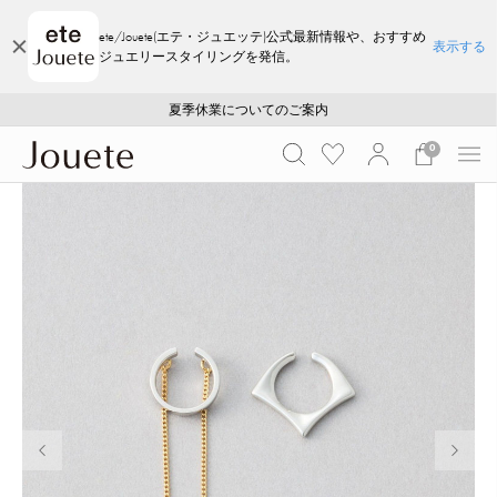
ete/Jouete(エテ・ジュエッテ)公式最新情報や、おすすめ
表示する
ジュエリースタイリングを発信。
ご注文いただいたお品物のお届け状況について
ご注文いただいたお品物のお届け状況について
夏季休業についてのご案内
WEB LIMITED ITEMS >>
採用のご案内
採用のご案内
0
前の画像
次の画