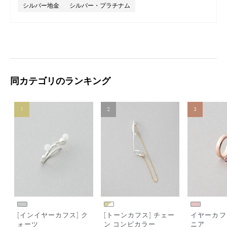
シルバー地金
シルバー・プラチナム
同カテゴリのランキング
1
2
3
[インイヤーカフス] ク
[トーンカフス] チェー
イヤーカフ
ォーツ
ン コンビカラー
ニア