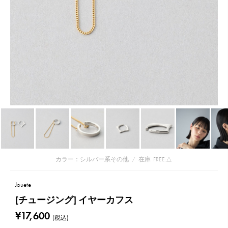
カラー：シルバー系その他
/
在庫
FREE:△
Jouete
[チュージング] イヤーカフス
¥17,600
(税込)