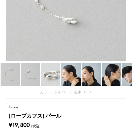
カラー：シルバー
/
在庫
FREE:☓
Jouete
[ロープカフス] パール
¥19,800
(税込)