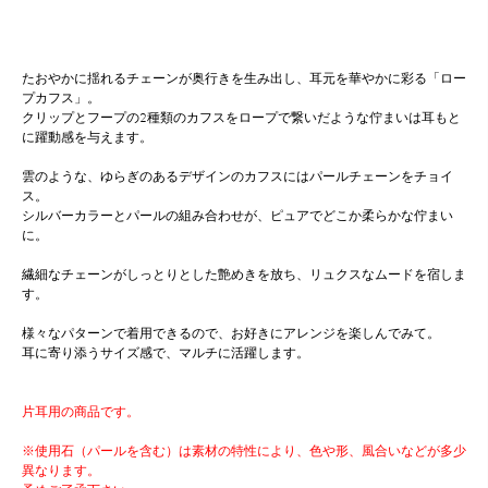
たおやかに揺れるチェーンが奥行きを生み出し、耳元を華やかに彩る「ロー
プカフス」。
クリップとフープの2種類のカフスをロープで繋いだような佇まいは耳もと
に躍動感を与えます。
雲のような、ゆらぎのあるデザインのカフスにはパールチェーンをチョイ
ス。
シルバーカラーとパールの組み合わせが、ピュアでどこか柔らかな佇まい
に。
繊細なチェーンがしっとりとした艶めきを放ち、リュクスなムードを宿しま
す。
様々なパターンで着用できるので、お好きにアレンジを楽しんでみて。
耳に寄り添うサイズ感で、マルチに活躍します。
片耳用の商品です。
※使用石（パールを含む）は素材の特性により、色や形、風合いなどが多少
異なります。