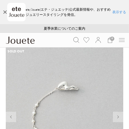
ete/Jouete(エテ・ジュエッテ)公式最新情報や、おすすめ
表示する
ジュエリースタイリングを発信。
ご注文いただいたお品物のお届け状況について
ご注文いただいたお品物のお届け状況について
夏季休業についてのご案内
WEB LIMITED ITEMS >>
採用のご案内
採用のご案内
0
SOLD OUT
前の画像
次の画