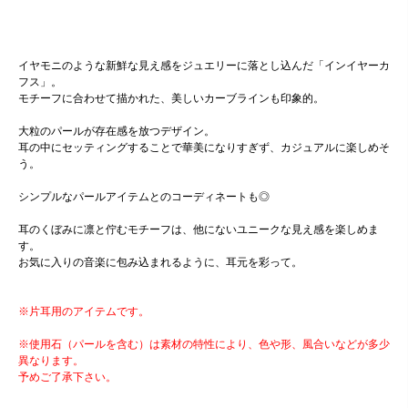
イヤモニのような新鮮な見え感をジュエリーに落とし込んだ「インイヤーカ
フス」。
モチーフに合わせて描かれた、美しいカーブラインも印象的。
大粒のパールが存在感を放つデザイン。
耳の中にセッティングすることで華美になりすぎず、カジュアルに楽しめそ
う。
シンプルなパールアイテムとのコーディネートも◎
耳のくぼみに凛と佇むモチーフは、他にないユニークな見え感を楽しめま
す。
お気に入りの音楽に包み込まれるように、耳元を彩って。
※片耳用のアイテムです。
※使用石（パールを含む）は素材の特性により、色や形、風合いなどが多少
異なります。
予めご了承下さい。