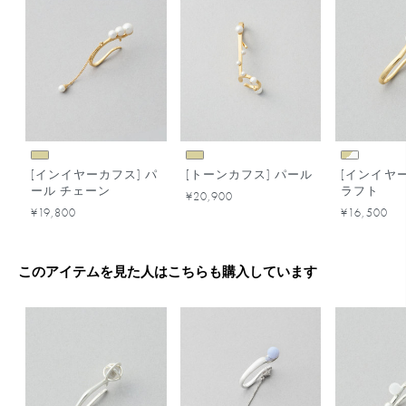
[インイヤーカフス] パ
[トーンカフス] パール
[インイヤー
ール チェーン
ラフト
¥20,900
¥19,800
¥16,500
このアイテムを見た人はこちらも購入しています