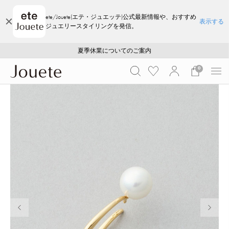
ete/Jouete(エテ・ジュエッテ)公式最新情報や、おすすめ
表示する
ジュエリースタイリングを発信。
ご注文いただいたお品物のお届け状況について
ご注文いただいたお品物のお届け状況について
夏季休業についてのご案内
WEB LIMITED ITEMS >>
採用のご案内
採用のご案内
0
前の画像
次の画