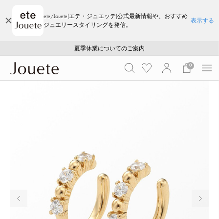
ete/Jouete(エテ・ジュエッテ)公式最新情報や、おすすめ
表示する
ジュエリースタイリングを発信。
ご注文いただいたお品物のお届け状況について
ご注文いただいたお品物のお届け状況について
夏季休業についてのご案内
WEB LIMITED ITEMS >>
採用のご案内
採用のご案内
0
前の画像
次の画