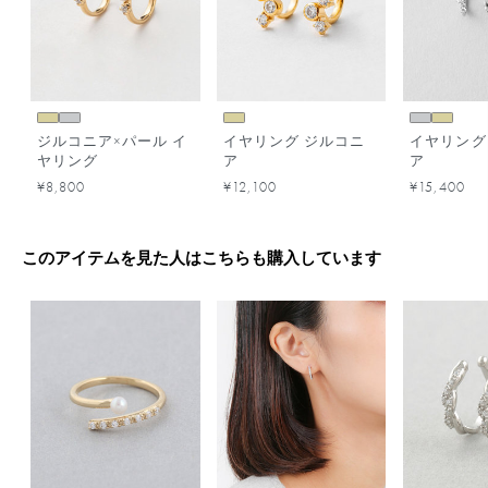
ジルコニア×パール イ
イヤリング ジルコニ
イヤリング
ヤリング
ア
ア
¥8,800
¥12,100
¥15,400
このアイテムを見た人はこちらも購入しています