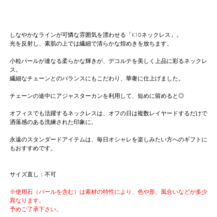
しなやかなラインが可憐な雰囲気を漂わせる「K10ネックレス」。
光を反射し、素肌の上では繊細で清らかな煌めきを放ちます。
小粒パールが連なる柔らかな輝きが、デコルテを美しく上品に彩るネックレ
ス。
繊細なチェーンとのバランスにもこだわり、華奢に仕上げました。
チェーンの途中にアジャスターカンを利用して、短めに留めると◎
オフィスでも活躍するネックレスは、オフの日は複数レイヤードするだけで
洒落感のある洗練された印象に。
永遠のスタンダードアイテムは、毎日オシャレを楽しみたい方へのギフトに
もおすすめです。
サイズ直し：不可
※使用石（パールを含む）は素材の特性により、色や形、風合いなどが多少
異なります。
予めご了承下さい。