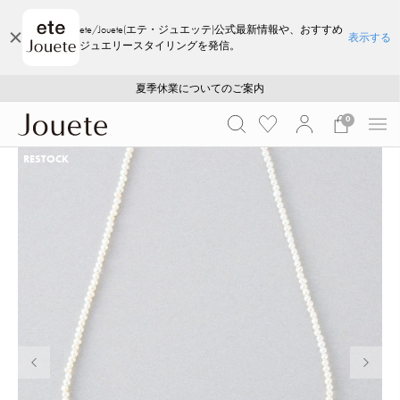
ete/Jouete(エテ・ジュエッテ)公式最新情報や、おすすめ
表示する
ジュエリースタイリングを発信。
ご注文いただいたお品物のお届け状況について
ご注文いただいたお品物のお届け状況について
夏季休業についてのご案内
WEB LIMITED ITEMS >>
採用のご案内
採用のご案内
0
RESTOCK
前の画像
次の画