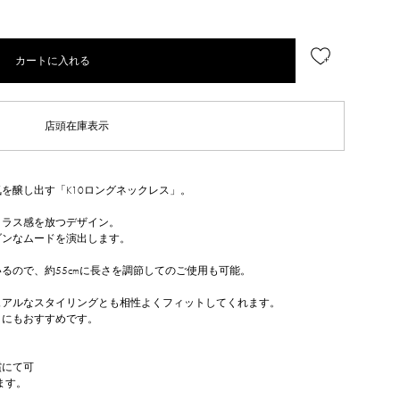
カートに入れる
店頭在庫表示
を醸し出す「K10ロングネックレス」。
クラス感を放つデザイン。
ダンなムードを演出します。
るので、約55cmに長さを調節してのご使用も可能。
ュアルなスタイリングとも相性よくフィットしてくれます。
トにもおすすめです。
償にて可
ます。