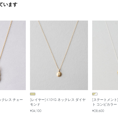
ています
ックレス チェー
[レイヤー] K10YG ネックレス ダイヤ
[ステートメント
モンド
ト コンビカラー
¥34,100
¥28,600