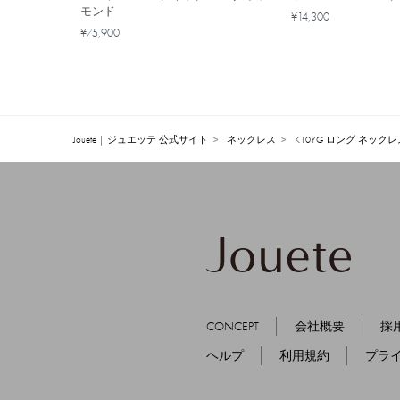
モンド
¥14,300
¥75,900
Jouete | ジュエッテ 公式サイト
ネックレス
K10YG ロング ネックレ
CONCEPT
会社概要
採
ヘルプ
利用規約
プラ