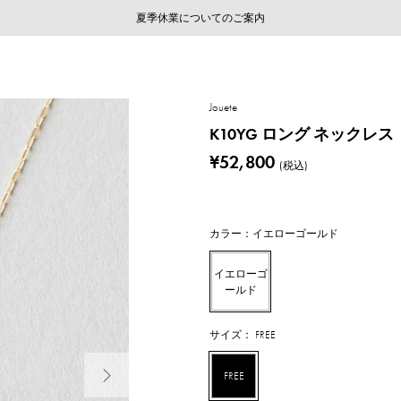
ご注文いただいたお品物のお届け状況について
ご注文いただいたお品物のお届け状況について
夏季休業についてのご案内
WEB LIMITED ITEMS >>
採用のご案内
採用のご案内
Jouete
K10YG ロング ネックレス
¥52,800
(税込)
カラー：イエローゴールド
イエローゴ
ールド
サイズ： FREE
次の画像
FREE