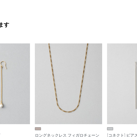
ます
グ
ロングネックレス フィガロチェーン
[コネクト] ピア