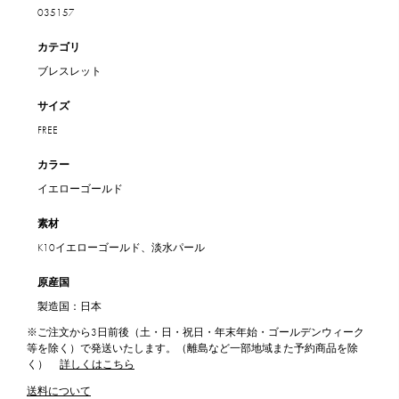
035157
カテゴリ
ブレスレット
サイズ
FREE
カラー
イエローゴールド
素材
K10イエローゴールド、淡水パール
原産国
製造国：日本
※ご注文から3日前後（土・日・祝日・年末年始・ゴールデンウィーク
等を除く）で発送いたします。（離島など一部地域また予約商品を除
く）
詳しくはこちら
送料について