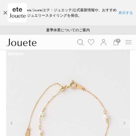
ete/Jouete(エテ・ジュエッテ)公式最新情報や、おすすめ
表示する
ジュエリースタイリングを発信。
ご注文いただいたお品物のお届け状況について
ご注文いただいたお品物のお届け状況について
夏季休業についてのご案内
WEB LIMITED ITEMS >>
採用のご案内
採用のご案内
0
RESTOCK
前の画像
次の画