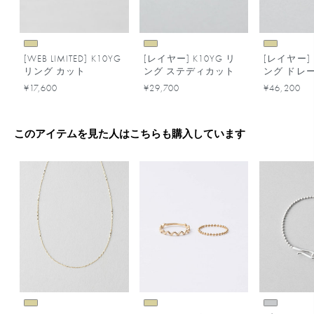
[WEB LIMITED] K10YG
[レイヤー] K10YG リ
[レイヤー] 
リング カット
ング ステディカット
ング ドレ
¥17,600
¥29,700
¥46,200
このアイテムを見た人はこちらも購入しています