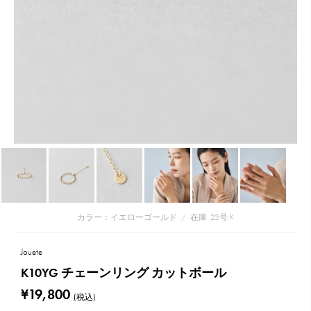
カラー：イエローゴールド
/
在庫
23号:☓
Jouete
K10YG チェーンリング カットボール
¥19,800
(税込)