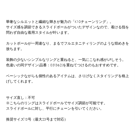
華奢なシルエットと繊細な輝きが魅力の「K10チェーンリング」。
サイズ感を調節できるスライドボールがついたデザインなので、着ける指を
問わず自由な着用スタイルが叶います。
カットボールが一周連なり、まるでフルエタニティリングのような煌めきを
放ちます。
装飾の少ないシンプルなリングと重ねると、一気にこなれ感がUPしそう。
色違いの同デザイン(品番：031362)を重ねてつけるのもおすすめです。
ベーシックながらも個性のあるアイテムは、さりげなくスタイリングを格上
げしてくれます。
サイズ直し：不可
※こちらのリングはスライドボールでサイズ調節が可能です。
スライドボールに対し、平行にチェーンを引いてください。
推奨サイズ13号（最大23号まで対応）