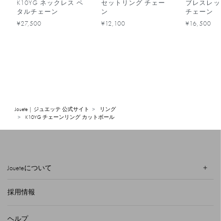
K10YG ネックレス ペ
セットリング チェー
ブレスレッ
タルチェーン
ン
チェーン
¥27,500
¥12,100
¥16,500
Jouete | ジュエッテ 公式サイト
リング
K10YG チェーンリング カットボール
Joueteについて
採用情報
ヘルプ