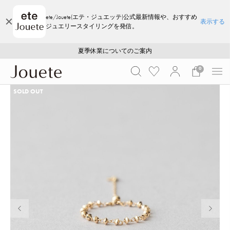
ete/Jouete(エテ・ジュエッテ)公式最新情報や、おすすめ
表示する
ジュエリースタイリングを発信。
ご注文いただいたお品物のお届け状況について
ご注文いただいたお品物のお届け状況について
夏季休業についてのご案内
WEB LIMITED ITEMS >>
採用のご案内
採用のご案内
0
SOLD OUT
前の画像
次の画