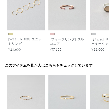
[WEB LIMITED] ユニッ
[フォークリング] ジル
[ジェム] 
トリング
コニア
ーキークォ
¥28,600
¥17,600
¥22,000
このアイテムを見た人はこちらもチェックしています