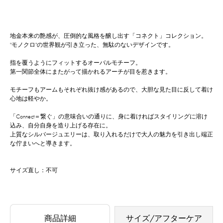
地金本来の艶感が、圧倒的な風格を醸し出す「コネクト」コレクション。
"モノクロ"の世界観が引き立った、無駄のないデザインです。
指を覆うようにフィットするオーバルモチーフ。
第一関節全体にまたがって描かれるアーチが目を惹きます。
モチーフもアームもそれぞれ抜け感があるので、大胆な見た目に反して着け
心地は軽やか。
「Connect＝繋ぐ」の意味合いの通りに、身に着ければスタイリングに溶け
込み、自分自身を造り上げる存在に。
上質なシルバージュエリーは、取り入れるだけで大人の魅力を引き出し端正
な佇まいへと導きます。
サイズ直し：不可
商品詳細
サイズ/アフターケア