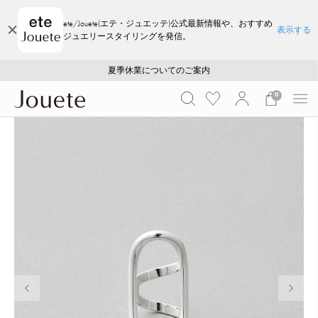
ete/Jouete(エテ・ジュエッテ)公式最新情報や、おすすめ
表示する
ジュエリースタイリングを発信。
ご注文いただいたお品物のお届け状況について
ご注文いただいたお品物のお届け状況について
夏季休業についてのご案内
WEB LIMITED ITEMS >>
採用のご案内
採用のご案内
0
前の画像
次の画