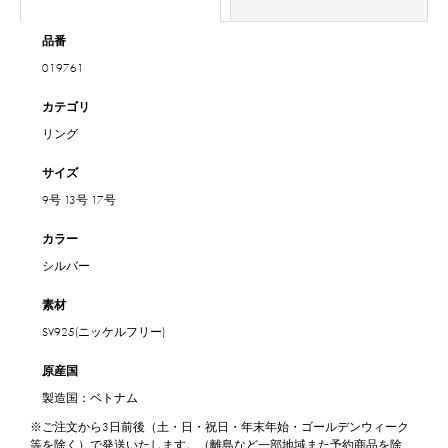
品番
019761
カテゴリ
リング
サイズ
9号
13号
17号
カラー
シルバー
素材
SV925(ニッケルフリー)
原産国
製造国：ベトナム
※ご注文から3日前後（土・日・祝日・年末年始・ゴールデンウィーク
等を除く）で発送いたします。（離島など一部地域また予約商品を除