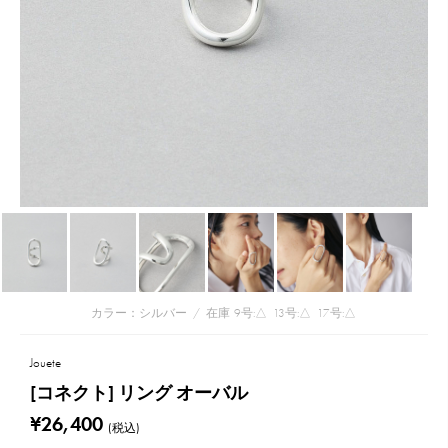
カラー：シルバー
/
在庫
9号:△
13号:△
17号:△
Jouete
[コネクト] リング オーバル
¥26,400
(税込)